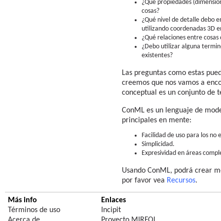
¿Qué propiedades (dimensione
cosas?
¿Qué nivel de detalle debo em
utilizando coordenadas 3D e
¿Qué relaciones entre cosas 
¿Debo utilizar alguna termin
existentes?
Las preguntas como estas pued
creemos que nos vamos a encon
conceptual es un conjunto de t
ConML es un lenguaje de model
principales en mente:
Facilidad de uso para los no 
Simplicidad.
Expresividad en áreas compl
Usando ConML, podrá crear mod
por favor vea
Recursos
.
Más info
Enlaces
Términos de uso
Incipit
Acerca de
Proyecto MIRFOL